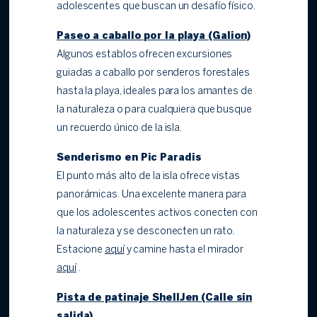
adolescentes que buscan un desafío físico.
Paseo a caballo por la playa (Galion)
Algunos establos ofrecen excursiones
guiadas a caballo por senderos forestales
hasta la playa, ideales para los amantes de
la naturaleza o para cualquiera que busque
un recuerdo único de la isla.
Senderismo en Pic Paradis
El punto más alto de la isla ofrece vistas
panorámicas. Una excelente manera para
que los adolescentes activos conecten con
la naturaleza y se desconecten un rato.
Estacione
aquí
y camine hasta el mirador
aquí
.
Pista de patinaje ShellJen (Calle sin
salida)