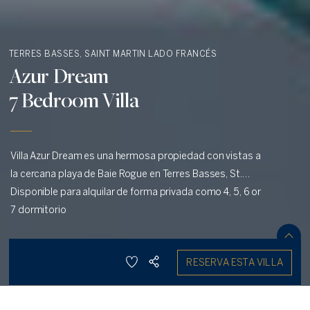
TERRES BASSES, SAINT MARTIN
LADO FRANCÉS
Azur Dream
7 Bedroom Villa
Villa Azur Dream es una hermosa propiedad con vistas a
la cercana playa de Baie Rogue en Terres Basses, St.
Martin.
Disponible para alquilar de forma privada como 4, 5, 6 or
7 dormitorio
COMPARTIR
RESERVA ESTA VILLA
AHORRAR
14
7
7.00
SELECCIONAR FECHAS