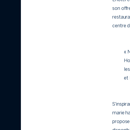
son offr
restaura
centre d
« 
Ho
le
et
S'inspir
marie ha
propose 