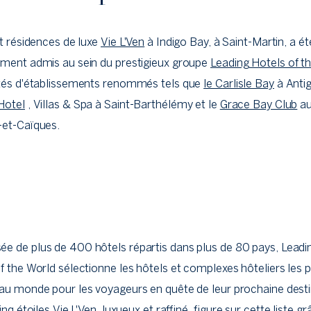
et résidences de luxe
Vie L'Ven
à Indigo Bay, à Saint-Martin, a ét
lement admis au sein du prestigieux groupe
Leading Hotels of t
ôtés d'établissements renommés tels que
le Carlisle Bay
à Anti
Hotel
, Villas & Spa à Saint-Barthélémy et le
Grace Bay Club
au
-et-Caïques.
 de plus de 400 hôtels répartis dans plus de 80 pays, Leadi
f the World sélectionne les hôtels et complexes hôteliers les p
au monde pour les voyageurs en quête de leur prochaine desti
inq étoiles Vie L'Ven, luxueux et raffiné, figure sur cette liste g