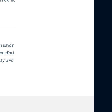
s d'une,
n savoir
ourd'hui
ay Blvd.