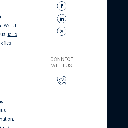
é
he World
gua,
le Le
x îles
CONNECT
WITH US
ng
lus
nation.
râce à