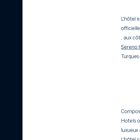
L'hôtel 
officiel
, aux c
Sereno 
Turques
Composée
Hotels o
luxueux 
L'hôtel c