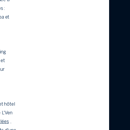
s :
pa et
ing
 et
eur
et hôtel
 L'Ven
blées
,