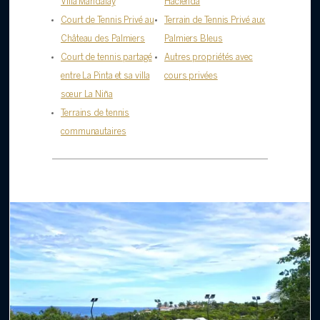
Villa Mandalay
Hacienda
Court de Tennis Privé au
Terrain de Tennis Privé aux
Château des Palmiers
Palmiers Bleus
Court de tennis partagé
Autres propriétés avec
entre La Pinta et sa villa
cours privées
sœur La Niña
Terrains de tennis
communautaires