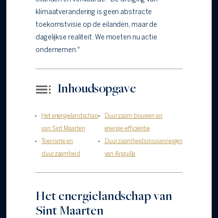
klimaatverandering is geen abstracte
toekomstvisie op de eilanden, maar de
dagelijkse realiteit. We moeten nu actie
ondernemen."
Inhoudsopgave
Het energielandschap
Duurzaam bouwen en
van Sint Maarten
energie-efficiëntie
Toerisme en
Duurzaamheidsinspanningen
duurzaamheid
van Anguilla
Het energielandschap van
Sint Maarten