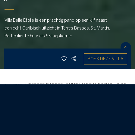
Villa Belle Etoile is een prachtig pand op een klif naast
een echt Caribisch uitzicht in Terres Basses, St. Martin.
Particulier te huur als 5 slaapkamer
DEEL
BOEK DEZE VILLA
REDDEN
10
5
5.50
SELECTEER DATUMS
/
TERRES BASSES, SAINT MARTIN
,
FRENCH SIDE
RUG
Belle Etoile
-
5 Bedroom Villa
Belle Etoile is een indrukwekkende villa op de klif van de prachtige
5
Terres Basses met de eindeloze bezienswaardigheden van
Anguilla en de heldere Caribische Zee. Dit landgoed beschikt over