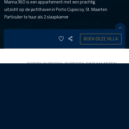
Marina 360 is een appartement met een prachtig
uitzicht op de jachthaven in Porto Cupecoy, St. Maarten.
Particulier te huur als 2 slaapkamer
DEEL
BOEK DEZE VILLA
REDDEN
4
2
2.50
SELECTEER DATUMS
PORTO CUPECOY, CUPECOY, SINT MAARTEN
,
/
RUG
DUTCH SIDE
Marina 360
-
2 Bedroom Condominium
5
Marina 360 bevindt zich op een van de toplocaties in Porto
Cupecoy Marina Resort, aan de ingang van het Marina-bekken en
omgeven door water. Deze mooie residentie met 2 slaapkamers
BOEK DEZE VILLA
en 2 1/2 badkamers is gehuisvest op de gehele bovenste
verdieping van een gebouw met 2 verdiepingen en heeft 3