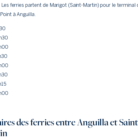
. Les ferries partent de Marigot (Saint-Martin) pour le terminal 
Point à Anguilla.
30
h30
h00
h30
h00
h30
h15
h00
res des ferries entre Anguilla et Saint
in