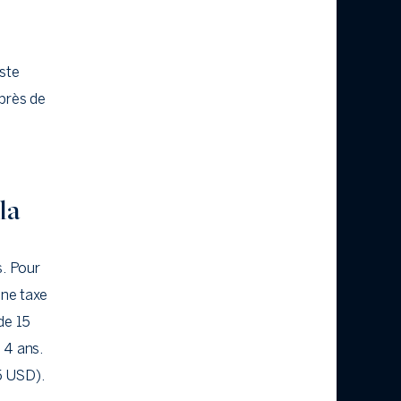
iste
près de
la
s. Pour
une taxe
de 15
 4 ans.
5 USD).