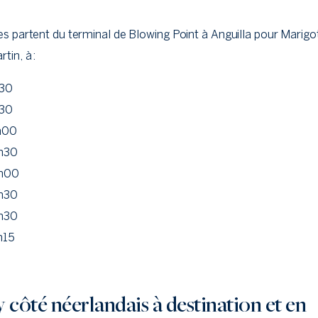
ies partent du terminal de Blowing Point à Anguilla pour Marigot
tin, à :
30
30
h00
h30
h00
h30
h30
h15
 côté néerlandais à destination et en