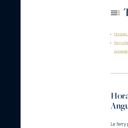
T
Horaires 
Ferry côt
provenan
Horai
Angu
Le ferry