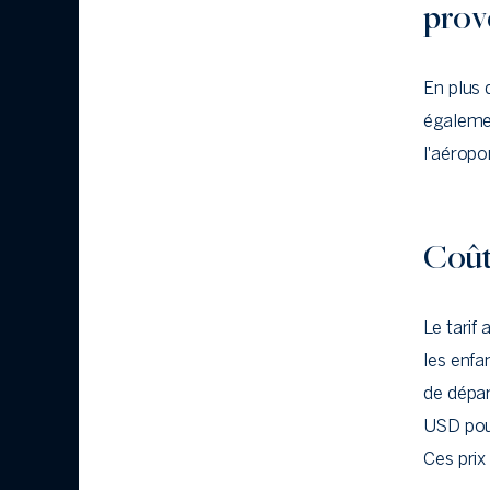
prov
En plus d
égalem
l'aéropo
Coût 
Le tarif
les enfa
de dépar
USD pour
Ces prix