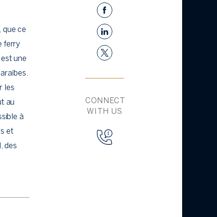
,
que ce
 ferry
 est une
Caraïbes.
r les
CONNECT
ut au
WITH US
ssible à
s et
l, des