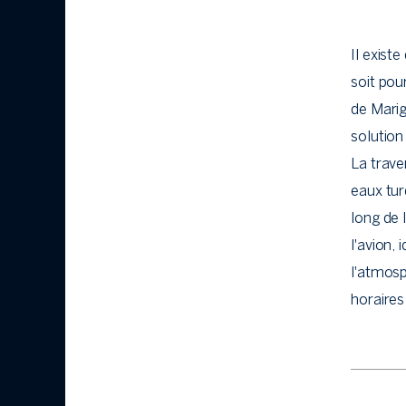
Il exis
soit pou
de Marig
solution
La trave
eaux tur
long de 
l'avion,
l'atmosp
horaires