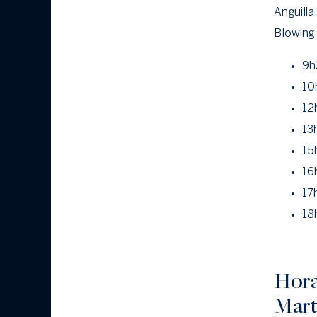
Anguilla
Blowing 
9h
10
12
13
15
16
17
18
Horai
Mart