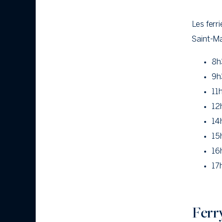
Les ferr
Saint-Mar
8h
9h
11
12
14
15
16
17
Ferry