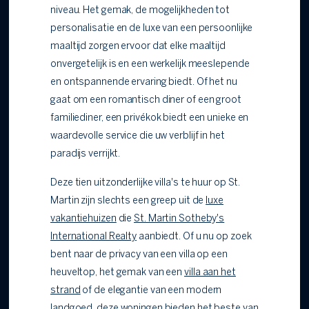
niveau. Het gemak, de mogelijkheden tot
personalisatie en de luxe van een persoonlijke
maaltijd zorgen ervoor dat elke maaltijd
onvergetelijk is en een werkelijk meeslepende
en ontspannende ervaring biedt. Of het nu
gaat om een romantisch diner of een groot
familiediner, een privékok biedt een unieke en
waardevolle service die uw verblijf in het
paradijs verrijkt.
Deze tien uitzonderlijke villa's te huur op St.
Martin zijn slechts een greep uit de
luxe
vakantiehuizen
die
St. Martin Sotheby's
International Realty
aanbiedt. Of u nu op zoek
bent naar de privacy van een villa op een
heuveltop, het gemak van een
villa aan het
strand
of de elegantie van een modern
landgoed, deze woningen bieden het beste van