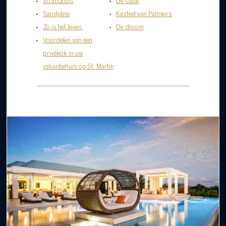
Strandhuis
De Oase
Sandyline
Kasteel van Palmiers
Zo is het leven.
De droom
Voordelen van een
privékok in uw
vakantiehuis op St. Martin